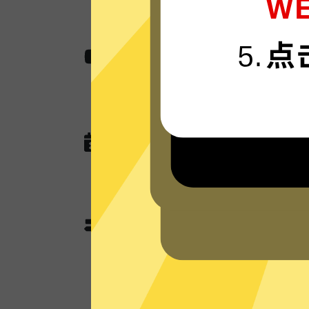
无国界内容
使用奈飞加速器助您快速访问各种网站,
作，娱乐看视频还是玩游戏。
无任何网络或连接记录
奈飞加速器现在没有未来也不会记录任
查询，以及任何可以用于识别跟踪您
奈飞加速器分流模式和全
奈飞加速器独有的分流模式会智能判
使用加速功能；不需要加速的本地流
本地网络来优化网速。全局模式则所