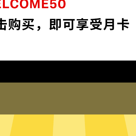
安全。
保护您的IP地
 app和服务。不论你是工
保护您的IP地址以及
踪。
在线客服
何登录历史，网络活动，DNS
奈飞加速器的真人在线
的信息。
助。您也可以到我们
局模式
只有内存的无
断需要加速的网络流量，并为其
奈飞加速器采用无硬
量，比如百度或者美团，则使用
硬盘内。无硬盘服务
有流量都走奈飞加速器。