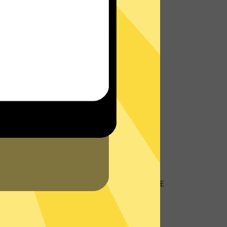
址
地理位置信息，防止个人数据以及网络活动跟
客服将会在网站或者App内为您提供实时帮
的
支持中心
查看常见问题。
硬盘服务器
盘服务器技术，所有数据仅在内存中，不存储在
器再次确保您的隐私数据不被存储。